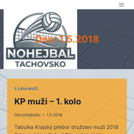
Přeskočit
na
obsah
Den: 1.5.2018
2.LIGA MUŽI
KP muži – 1. kolo
Od
nohejbaltc
1.5.2018
Tabulka Krajský přebor družstev muži 2018