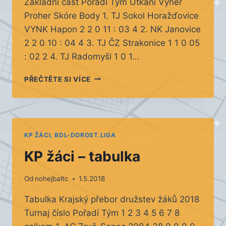
Základní část Pořadí Tým Utkání Výher
Proher Skóre Body 1. TJ Sokol Horažďovice
VYNK Hapon 2 2 0 11 : 03 4 2. NK Janovice
2 2 0 10 : 04 4 3. TJ ČZ Strakonice 1 1 0 05
: 02 2 4. TJ Radomyšl 1 0 1…
KP
PŘEČTĚTE SI VÍCE
MUŽI
–
1.
KOLO
KP ŽÁCI, BDL-DOROST.LIGA
KP žáci – tabulka
Od
nohejbaltc
1.5.2018
Tabulka Krajský přebor družstev žáků 2018
Turnaj číslo Pořadí Tým 1 2 3 4 5 6 7 8