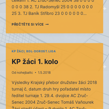
celkem 1. AC Zruč-Senec 2004 38 0 0 0 0
0 0 0 38 2. TJ Radomyšl 25 0 0 0 0 0 0 0
25 3. TJ Baník Stříbro 23 0 0 0 0 0 0…
KP
PŘEČTĚTE SI VÍCE
ŽÁCI
–
TABULKA
KP ŽÁCI, BDL-DOROST.LIGA
KP žáci 1. kolo
Od
nohejbaltc
1.5.2018
Výsledky Krajský přebor družstev žáci 2018
turnaj č. datum druh hry pořadatel místo
ředitel turnaje 1. 29.4. dvojice AC Zruč-
Senec 2004 Zruč-Senec Tomáš Vaňourek
Žáci starší účast – 9 dvojic 1. AC Zruč-