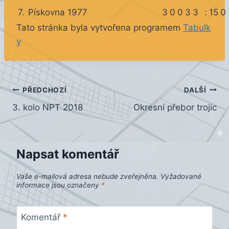
7.
Pískovna 1977
3
0
0
3
3
:
15
0
Tato stránka byla vytvořena programem
Tabulk
y
Navigace
PŘEDCHOZÍ
DALŠÍ
3. kolo NPT 2018
Okresní přebor trojic
pro
příspěvek
Napsat komentář
Vaše e-mailová adresa nebude zveřejněna.
Vyžadované
informace jsou označeny
*
Komentář
*