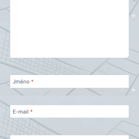
Jméno
*
E-mail
*