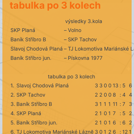
tabulka po 3 kolech
výsledky 3.kola
SKP Planá
–
Volno
Baník Stříbro B
–
SKP Tachov
Slavoj Chodová Planá
–
TJ Lokomotiva Mariánské 
Baník Stříbro jun.
–
Pískovna 1977
tabulka po 3 kolech
1.
Slavoj Chodová Planá
3
3
0
0
13
:
5
6
2.
SKP Tachov
2
2
0
0
8
:
4
4
3.
Baník Stříbro B
3
1
1
1
11
:
7
3
4.
SKP Planá
2
1
0
1
7
:
5
2
5.
Baník Stříbro jun.
2
1
0
1
6
:
6
2
6.
TJ Lokomotiva Mariánské Láznĕ
3
0
1
2
6
:
12
1