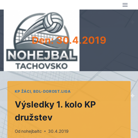
Přeskočit
na
obsah
Den: 30.4.2019
KP ŽÁCI, BDL-DOROST.LIGA
Výsledky 1. kolo KP
družstev
Od
nohejbaltc
30.4.2019