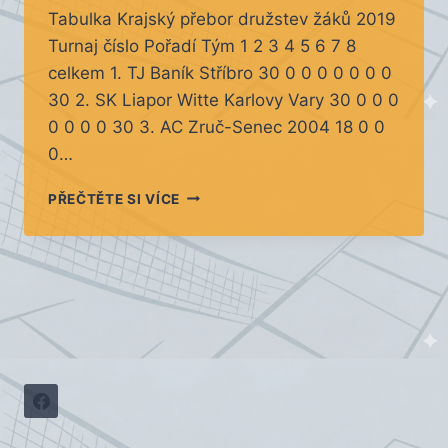
Tabulka Krajský přebor družstev žáků 2019
Turnaj číslo Pořadí Tým 1 2 3 4 5 6 7 8
celkem 1. TJ Baník Stříbro 30 0 0 0 0 0 0 0
30 2. SK Liapor Witte Karlovy Vary 30 0 0 0
0 0 0 0 30 3. AC Zruč-Senec 2004 18 0 0
0…
VÝSLEDKY
PŘEČTĚTE SI VÍCE
1.
KOLO
KP
DRUŽSTEV