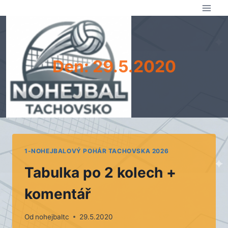
Přeskočit
na
obsah
Den: 29.5.2020
1-NOHEJBALOVÝ POHÁR TACHOVSKA 2026
Tabulka po 2 kolech +
komentář
Od
nohejbaltc
29.5.2020