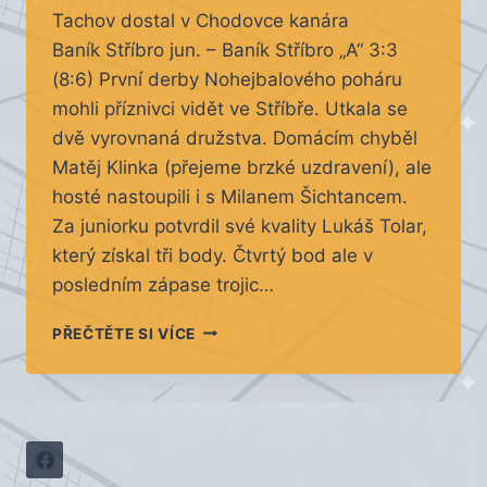
Tachov dostal v Chodovce kanára
Baník Stříbro jun. – Baník Stříbro „A“ 3:3
(8:6) První derby Nohejbalového poháru
mohli příznivci vidět ve Stříbře. Utkala se
dvě vyrovnaná družstva. Domácím chyběl
Matěj Klinka (přejeme brzké uzdravení), ale
hosté nastoupili i s Milanem Šichtancem.
Za juniorku potvrdil své kvality Lukáš Tolar,
který získal tři body. Čtvrtý bod ale v
posledním zápase trojic…
TABULKA PO 2 KOLECH
PŘEČTĚTE SI VÍCE
+
KOMENTÁŘ