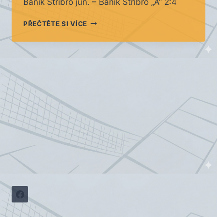
Baník Stříbro jun. – Baník Stříbro „A“ 2:4
SEMIFINÁLE
PŘEČTĚTE SI VÍCE