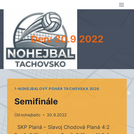
Přeskočit
na
obsah
Den: 30.9.2022
1-NOHEJBALOVÝ POHÁR TACHOVSKA 2026
Semifinále
Od
nohejbaltc
30.9.2022
SKP Planá – Slavoj Chodová Planá 4:2