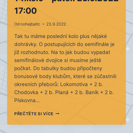
17:00
Od
nohejbaltc
23.9.2022
Tak tu máme poslední kolo plus nějaké
dohrávky. O postupujících do semifinále je
již rozhodnuto. Na to jak budou vypadat
semifinálové dvojice si musíme ještě
počkat. Do tabulky budou připočteny
bonusové body klubům, které se zúčastnili
okresních přeborů: Lokomotiva + 2 b.
Chodovka + 2 b. Planá + 2 b. Baník + 2 b.
Pískovna…
14.KOLO
PŘEČTĚTE SI VÍCE
–
PÁTEK
23.9.2022