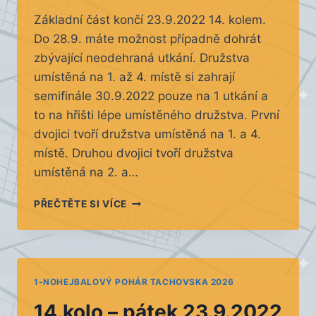
Základní část končí 23.9.2022 14. kolem.
Do 28.9. máte možnost případně dohrát
zbývající neodehraná utkání. Družstva
umístěná na 1. až 4. místě si zahrají
semifinále 30.9.2022 pouze na 1 utkání a
to na hřišti lépe umístěného družstva. První
dvojici tvoří družstva umístěná na 1. a 4.
místě. Druhou dvojici tvoří družstva
umístěná na 2. a…
SUPERFINÁLE
PŘEČTĚTE SI VÍCE
1-NOHEJBALOVÝ POHÁR TACHOVSKA 2026
14.kolo – pátek 23.9.2022