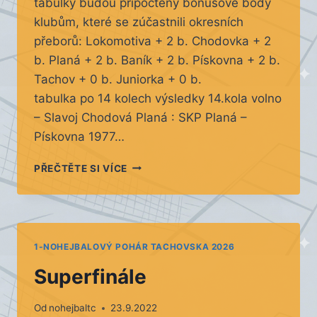
tabulky budou připočteny bonusové body
klubům, které se zúčastnili okresních
přeborů: Lokomotiva + 2 b. Chodovka + 2
b. Planá + 2 b. Baník + 2 b. Pískovna + 2 b.
Tachov + 0 b. Juniorka + 0 b.
tabulka po 14 kolech výsledky 14.kola volno
– Slavoj Chodová Planá : SKP Planá –
Pískovna 1977…
14.
PŘEČTĚTE SI VÍCE
KOLO
1-NOHEJBALOVÝ POHÁR TACHOVSKA 2026
Superfinále
Od
nohejbaltc
23.9.2022