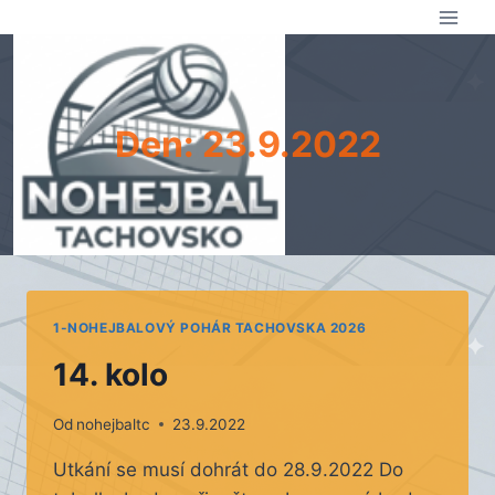
Přeskočit
na
obsah
Den: 23.9.2022
1-NOHEJBALOVÝ POHÁR TACHOVSKA 2026
14. kolo
Od
nohejbaltc
23.9.2022
Utkání se musí dohrát do 28.9.2022 Do