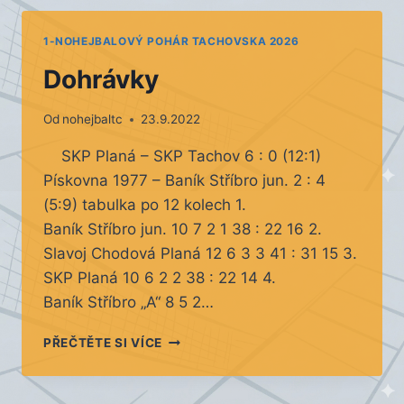
17:00
1-NOHEJBALOVÝ POHÁR TACHOVSKA 2026
Dohrávky
Od
nohejbaltc
23.9.2022
SKP Planá – SKP Tachov 6 : 0 (12:1)
Pískovna 1977 – Baník Stříbro jun. 2 : 4
(5:9) tabulka po 12 kolech 1.
Baník Stříbro jun. 10 7 2 1 38 : 22 16 2.
Slavoj Chodová Planá 12 6 3 3 41 : 31 15 3.
SKP Planá 10 6 2 2 38 : 22 14 4.
Baník Stříbro „A“ 8 5 2…
DOHRÁVKY
PŘEČTĚTE SI VÍCE