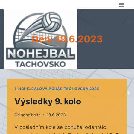
Přeskočit
na
obsah
Den: 19.6.2023
1-NOHEJBALOVÝ POHÁR TACHOVSKA 2026
Výsledky 9. kolo
Od
nohejbaltc
19.6.2023
V posledním kole se bohužel odehrálo