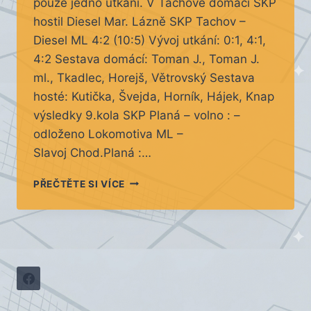
pouze jedno utkání. V Tachově domácí SKP
hostil Diesel Mar. Lázně SKP Tachov –
Diesel ML 4:2 (10:5) Vývoj utkání: 0:1, 4:1,
4:2 Sestava domácí: Toman J., Toman J.
ml., Tkadlec, Horejš, Větrovský Sestava
hosté: Kutička, Švejda, Horník, Hájek, Knap
výsledky 9.kola SKP Planá – volno : –
odloženo Lokomotiva ML –
Slavoj Chod.Planá :…
VÝSLEDKY
PŘEČTĚTE SI VÍCE
9.
KOLO