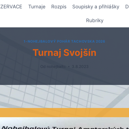
REZERVACE
Turnaje
Rozpis
Soupisky a přihlášky
D
Rubriky
1-NOHEJBALOVÝ POHÁR TACHOVSKA 2026
Turnaj Svojšín
Od
nohejbaltc
3.8.2023