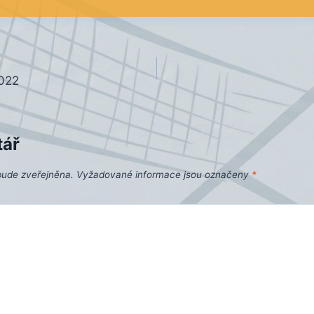
022
tář
bude zveřejněna.
Vyžadované informace jsou označeny
*