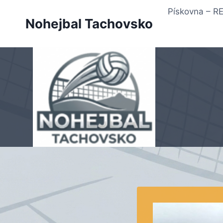
Přeskočit
Pískovna – 
na
Nohejbal Tachovsko
obsah