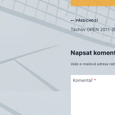
Navigace
PŘEDCHOZÍ
Tachov OPEN 2011-2
pro
příspěvek
Napsat komen
Vaše e-mailová adresa ne
Komentář
*