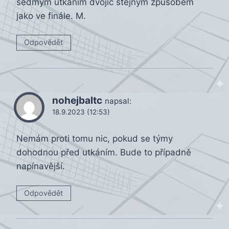
sedmým utkáním dvojic stejným způsobem
jako ve finále. M.
Odpovědět
nohejbaltc
napsal:
18.9.2023 (12:53)
Nemám proti tomu nic, pokud se týmy
dohodnou před utkáním. Bude to případně
napínavější.
Odpovědět