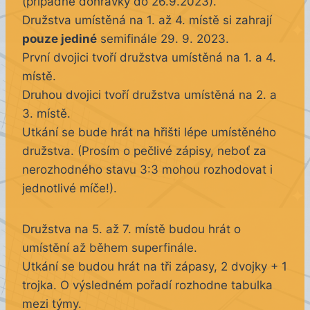
(případné dohrávky do 26.9.2023).
Družstva umístěná na 1. až 4. místě si zahrají
pouze jediné
semifinále 29. 9. 2023.
První dvojici tvoří družstva umístěná na 1. a 4.
místě.
Druhou dvojici tvoří družstva umístěná na 2. a
3. místě.
Utkání se bude hrát na hřišti lépe umístěného
družstva. (Prosím o pečlivé zápisy, neboť za
nerozhodného stavu 3:3 mohou rozhodovat i
jednotlivé míče!).
Družstva na 5. až 7. místě budou hrát o
umístění až během superfinále.
Utkání se budou hrát na tři zápasy, 2 dvojky + 1
trojka. O výsledném pořadí rozhodne tabulka
mezi týmy.