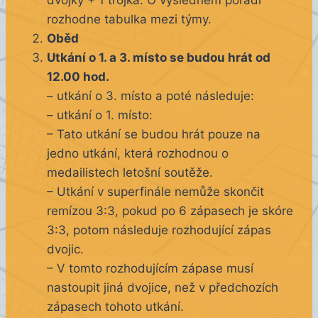
dvojky + 1 trojka. O výsledném pořadí
rozhodne tabulka mezi týmy.
Oběd
Utkání o 1. a 3. místo se budou hrát od
12.00 hod.
– utkání o 3. místo a poté následuje:
– utkání o 1. místo:
– Tato utkání se budou hrát pouze na
jedno utkání, která rozhodnou o
medailistech letošní soutěže.
– Utkání v superfinále nemůže skončit
remízou 3:3, pokud po 6 zápasech je skóre
3:3, potom následuje rozhodující zápas
dvojic.
– V tomto rozhodujícím zápase musí
nastoupit jiná dvojice, než v předchozích
zápasech tohoto utkání.