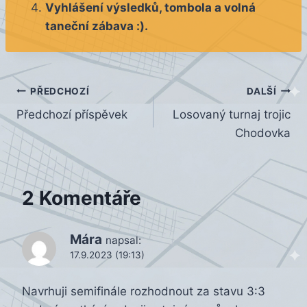
Vyhlášení výsledků, tombola a volná
taneční zábava :).
Navigace
PŘEDCHOZÍ
DALŠÍ
Předchozí příspěvek
Losovaný turnaj trojic
pro
Chodovka
příspěvek
2 Komentáře
Mára
napsal:
17.9.2023 (19:13)
Navrhuji semifinále rozhodnout za stavu 3:3