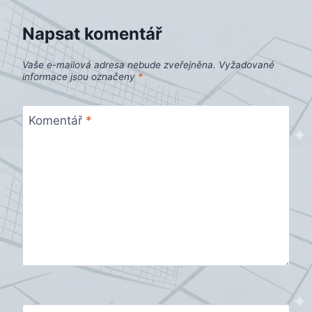
Napsat komentář
Vaše e-mailová adresa nebude zveřejněna.
Vyžadované
informace jsou označeny
*
Komentář
*