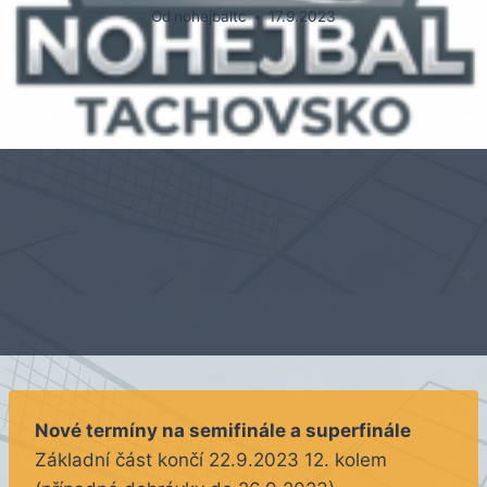
Od
nohejbaltc
17.9.2023
Nové termíny na semifinále a superfinále
Základní část končí 22.9.2023 12. kolem