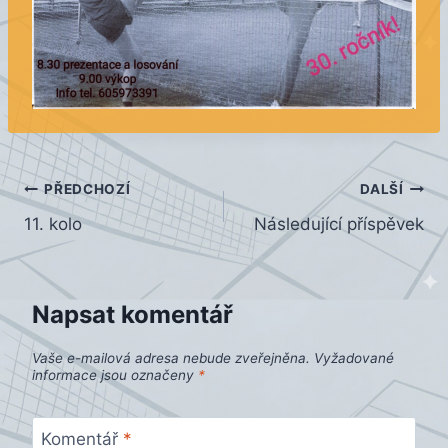
Navigace
PŘEDCHOZÍ
DALŠÍ
11. kolo
Následující příspěvek
pro
příspěvek
Napsat komentář
Vaše e-mailová adresa nebude zveřejněna.
Vyžadované
informace jsou označeny
*
Komentář
*