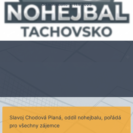
Od
nohejbaltc
11.9.2023
Slavoj Chodová Planá, oddíl nohejbalu, pořádá
pro všechny zájemce