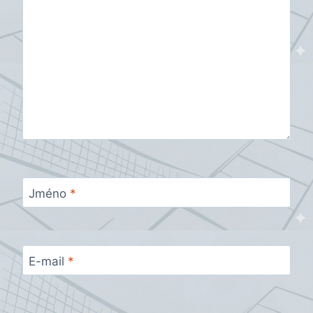
Jméno
*
E-mail
*