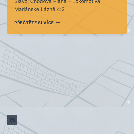
Slavoj Chodová Planá – Lokomotiva
Mariánské Lázně 4:2
DOHRÁVKY
PŘEČTĚTE SI VÍCE
STŘEDA
21.8.