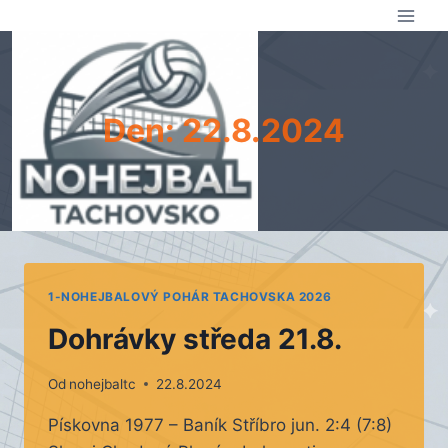
Přeskočit
na
obsah
Den: 22.8.2024
1-NOHEJBALOVÝ POHÁR TACHOVSKA 2026
Dohrávky středa 21.8.
Od
nohejbaltc
22.8.2024
Pískovna 1977 – Baník Stříbro jun. 2:4 (7:8)