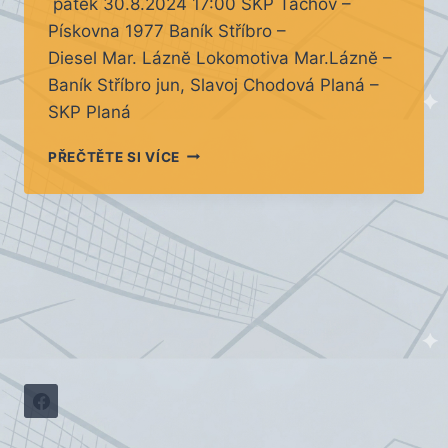
pátek 30.8.2024 17:00 SKP Tachov –
Pískovna 1977 Baník Stříbro –
Diesel Mar. Láznĕ Lokomotiva Mar.Láznĕ –
Baník Stříbro jun, Slavoj Chodová Planá –
SKP Planá
11.
PŘEČTĚTE SI VÍCE
KOLO
PÁTEK
30.8.