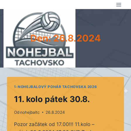
Přeskočit
na
obsah
Den: 26.8.2024
1-NOHEJBALOVÝ POHÁR TACHOVSKA 2026
11. kolo pátek 30.8.
Od
nohejbaltc
26.8.2024
Pozor začátek od 17.00!!! 11.kolo –