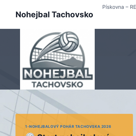
Přeskočit
Pískovna – 
na
Nohejbal Tachovsko
obsah
1-NOHEJBALOVÝ POHÁR TACHOVSKA 2026