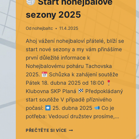
Start nohejbalové
sezony 2025
Od
nohejbaltc
11.4.2025
Ahoj vážení nohejbaloví přátelé, blíží se
start nové sezony a my vám přinášíme
první důležité informace k
Nohejbalovému poháru Tachovska
2025.
Schůzka k zahájení soutěže
Pátek 18. dubna 2025 od 18:00
Klubovna SKP Planá
Předpokládaný
start soutěže V případě příznivého
počasí:
25. dubna 2025
Co je
potřeba: Vedoucí družstev prosíme,…
PŘEČTĚTE SI VÍCE
START