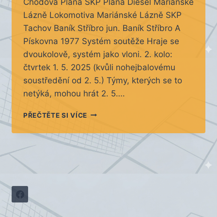
Chodová Planá SKP Planá Diesel Mariánské
Lázně Lokomotiva Mariánské Lázně SKP
Tachov Baník Stříbro jun. Baník Stříbro A
Pískovna 1977 Systém soutěže Hraje se
dvoukolově, systém jako vloni. 2. kolo:
čtvrtek 1. 5. 2025 (kvůli nohejbalovému
soustředění od 2. 5.) Týmy, kterých se to
netýká, mohou hrát 2. 5….
INFO
PŘEČTĚTE SI VÍCE
ZE
SCHŮZKY