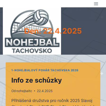
Přeskočit
na
obsah
Den: 22.4.2025
1-NOHEJBALOVÝ POHÁR TACHOVSKA 2026
Info ze schůzky
Od
nohejbaltc
22.4.2025
Přihlášená družstva pro ročník 2025 Slavoj