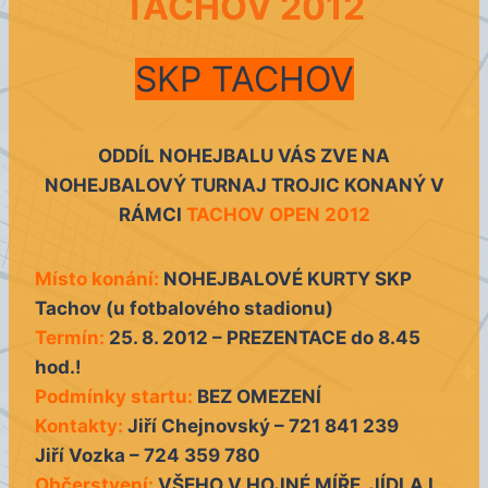
TACHOV 2012
SKP TACHOV
ODDÍL NOHEJBALU VÁS ZVE NA
NOHEJBALOVÝ TURNAJ TROJIC KONANÝ V
RÁMCI
TACHOV OPEN 2012
Místo konání:
NOHEJBALOVÉ KURTY SKP
Tachov (u fotbalového stadionu)
Termín:
25. 8. 2012 – PREZENTACE do 8.45
hod.!
Podmínky startu:
BEZ OMEZENÍ
Kontakty:
Jiří Chejnovský – 721 841 239
Jiří Vozka – 724 359 780
Občerstvení:
VŠEHO V HOJNÉ MÍŘE, JÍDLA I