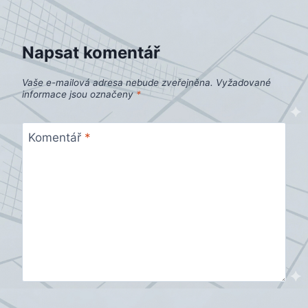
příspěvek
Napsat komentář
Vaše e-mailová adresa nebude zveřejněna.
Vyžadované
informace jsou označeny
*
Komentář
*