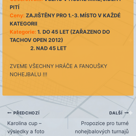
PITÍ
Ceny:
ZAJIŠTĚNY PRO 1.-3. MÍSTO V KAŽDÉ
KATEGORII
Kategorie:
1.
DO 45 LET (ZAŘAZENO DO
TACHOV OPEN 2012)
2. NAD 45 LET
ZVEME VŠECHNY HRÁČE A FANOUŠKY
NOHEJBALU !!!
Navigace
PŘEDCHOZÍ
DALŠÍ
Karolina cup –
Propozice pro turné
pro
výsledky a foto
nohejbalových turnajů