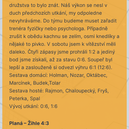
družstva to bylo znát. Náš výkon se nesl v
duch předchozích utkání, my odpoledne
nevyhráváme. Do týmu budeme muset zařadit
trenéra fyzičky nebo psychologa. Případně
zrušit k obědu kachnu se zelím, osmi knedlíky a
nějaké to pivko. V sobotu jsem k vítězství měli
daleko. Čtyři zápasy jsme prohráli 1:2 a j
ediný
bod jsme získali, až za stavu 0:6. Soupeř byl
lepší a zaslouženě si odvezl výhru 6:1 (12:6).
Sestava domácí: Holman, Nozar, Oktábec,
Marcínek, Budek,Tolar
Sestava hosté: Rajmon, Chaloupecký, Fryš,
Peterka, Spal
Vývoj utkání: 0:6, 1:6
Planá – Žihle 4:3