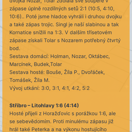
dvojka Nozar, Tolar zdolala své soupeře v
zápase úplně rozdílných setů 2:1 (10:5, 4:10,
10:6).. Poté jsme hladce vyhráli i druhou dvojku
a také zápas trojic. Singl je naší slabinou a tak
Kornatice snížili na 1:3. V dalším třísetovém
zápase získali Tolar s Nozarem potřebný čtvrtý
bod.
Sestava domácí: Holman, Nozar, Oktábec,
Marcínek, Budek,Tolar
Sestava hosté: Bouše, Žíla P., Dvořáček,
Tomášek, Žíla M.
Vývoj utkání: 3:0, 3:1, 4:1, 4:2, 5:2
Stříbro – Litohlavy 1:6 (4:14)
Hosté přijeli z Horažďovic s porážkou 1:6, ale
se sebevědomím. Proti minulému zápasu již
hrál také Peterka a na výkonu hostujícího