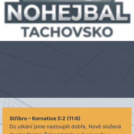
Stříbro – Kornatice 5:2 (11:6)
Do utkání jsme nastoupili dobře, Nově složená