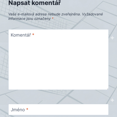
Napsat komentář
Vaše e-mailová adresa nebude zveřejněna.
Vyžadované
informace jsou označeny
*
Komentář
*
Jméno
*