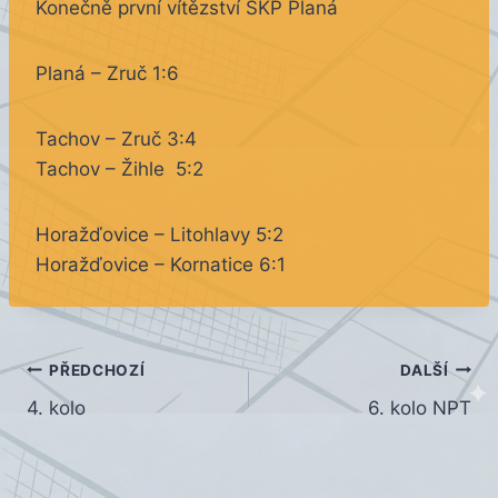
Konečně první vítězství SKP Planá
Planá – Zruč 1:6
Tachov – Zruč 3:4
Tachov – Žihle 5:2
Horažďovice – Litohlavy 5:2
Horažďovice – Kornatice 6:1
Navigace
PŘEDCHOZÍ
DALŠÍ
4. kolo
6. kolo NPT
pro
příspěvek