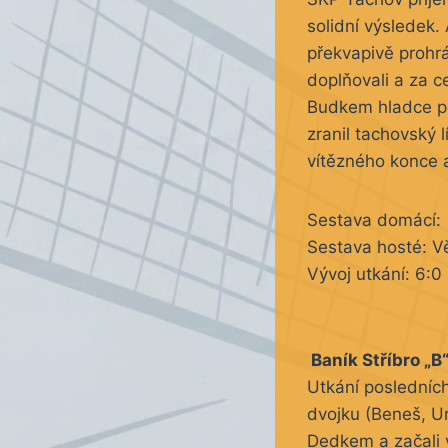
solidní výsledek.
překvapivě prohr
doplňovali a za c
Budkem hladce por
zranil tachovský 
vítězného konce a
Sestava domácí: 
Sestava hosté: Vě
Vývoj utkání: 6:0
Baník Stříbro „B
Utkání posledních
dvojku (Beneš, Ur
Dedkem a začali v