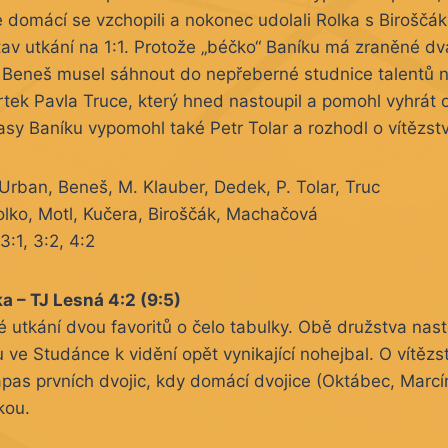
e domácí se vzchopili a nokonec udolali Rolka s Biroščá
stav utkání na 1:1. Protože „béčko“ Baníku má zraněné dv
 Beneš musel sáhnout do nepřeberné studnice talentů n
vrtek Pavla Truce, který hned nastoupil a pomohl vyhrát 
sy Baníku vypomohl také Petr Tolar a rozhodl o vítězstv
rban, Beneš, M. Klauber, Dedek, P. Tolar, Truc
olko, Motl, Kučera, Biroščák, Machačová
3:1, 3:2, 4:2
 – TJ Lesná 4:2 (9:5)
utkání dvou favoritů o čelo tabulky. Obě družstva nasto
u ve Studánce k vidění opět vynikající nohejbal. O vítěz
pas prvních dvojic, kdy domácí dvojice (Oktábec, Marcí
kou.