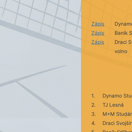
Zápis
Dynam
Zápis
Baník S
Zápis
Draci S
volno
1.
Dynamo Stu
2.
TJ Lesná
3.
M+M Studá
4.
Draci Svojší