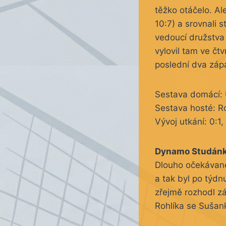
těžko otáčelo. Al
10:7) a srovnali 
vedoucí družstva
vylovil tam ve čt
poslední dva zápa
Sestava domácí: U
Sestava hosté: R
Vývoj utkání: 0:1, 
Dynamo Studánka
Dlouho očekávané 
a tak byl po týdn
zřejmě rozhodl zá
Rohlíka se Sušan