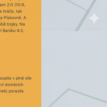
kem 2:0 (10:9,
a hráče, tak
a Pískovně. A
obě trojky. Na
í Baníku 4:2.
upila v plné síle
ství domácích
nek) porazila