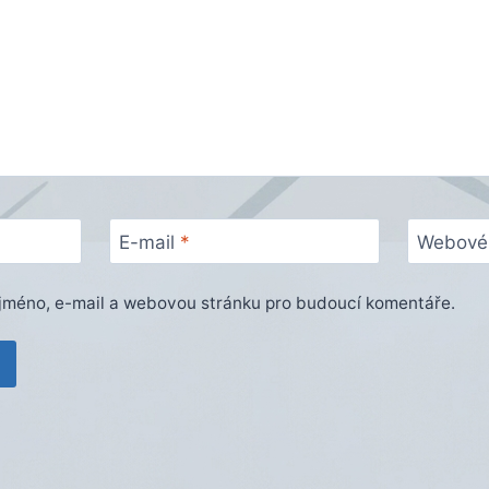
E-mail
*
Webové 
e jméno, e-mail a webovou stránku pro budoucí komentáře.