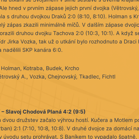
 Ale hned v prvním zápase jejich první dvojka (Větrovský
ála s druhou dvojkou Draků 2:0 (8:10, 8:10). Holman s 
elý zápas zkazili minimálně míčů. V dalším zápase dvoji
azili druhou dvojku Tachova 2:0 (10:3, 10:1). A když se
lídr Jirka Vozka, tak už o utkání bylo rozhodnuto a Draci
 nadělili SKP kanára 6:0.
Holman, Kotraba, Budek, Krcho
trovský A., Vozka, Chejnovský, Tkadlec, Fichtl
“ – Slavoj Chodová Planá 4:2 (9:5)
 dvou družstev začalo výhrou hostí. Kučera a Motlem po
ban) 2:1 (7:10, 10:8, 10:8). V druhé dvojce za domácí na
 úvodu setu prohrávat. S Baníkem to vypadalo špatně, 2