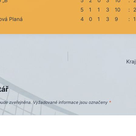
o „B“
5
2
0
3
10
:
5
1
1
3
10
:
ová Planá
4
0
1
3
9
:
1
Kraj
tář
bude zveřejněna.
Vyžadované informace jsou označeny
*