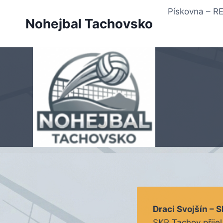
Přeskočit
Pískovna – 
na
Nohejbal Tachovsko
obsah
Draci Svojšín – 
SKP Tachov přijel