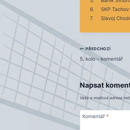
5.
Baník Stříbr
6.
SKP Tachov
7.
Slavoj Chod
Navigace
PŘEDCHOZÍ
5. kolo – komentář
pro
příspěvek
Napsat komen
Vaše e-mailová adresa ne
Komentář
*