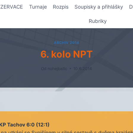
REZERVACE
Turnaje
Rozpis
Soupisky a přihlášky
D
Rubriky
ARCHIV 2014
6. kolo NPT
Od
nohejbaltc
10.6.2014
SKP Tachov 6:0 (12:1)
 na utkání se Svojšínem v silné sestavě s dvěma krajánk