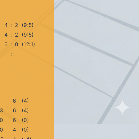
4
:
2
(9:5)
4
:
2
(9:5)
6
:
0
(12:1)
:
2
6
(4)
13
6
(4)
10
6
(0)
10
4
(0)