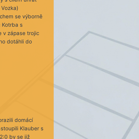
, Vozka)
Krchem se výborně
c Kotrba s
 v zápase trojic
 ho dotáhli do
razili domácí
stoupili Klauber s
:0 by se již