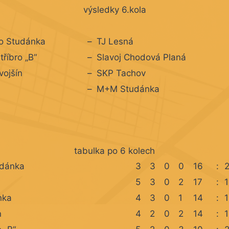
výsledky 6.kola
o Studánka
–
TJ Lesná
tříbro „B“
–
Slavoj Chodová Planá
vojšín
–
SKP Tachov
–
M+M Studánka
tabulka po 6 kolech
dánka
3
3
0
0
16
:
5
3
0
2
17
:
nka
4
3
0
1
14
:
n
4
2
0
2
14
: