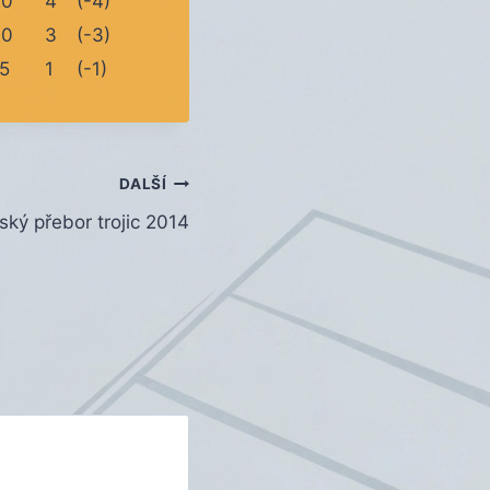
20
4
(-4)
20
3
(-3)
5
1
(-1)
DALŠÍ
ský přebor trojic 2014