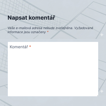
příspěvek
Napsat komentář
Vaše e-mailová adresa nebude zveřejněna.
Vyžadované
informace jsou označeny
*
Komentář
*