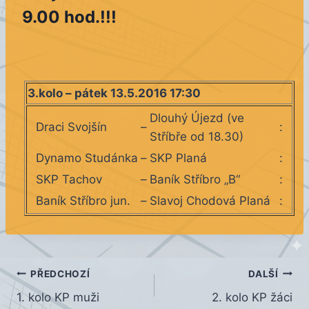
9.00 hod.!!!
3.kolo – pátek 13.5.2016 17:30
Dlouhý Újezd (ve
Draci Svojšín
–
:
Stříbře od 18.30)
Dynamo Studánka
–
SKP Planá
:
SKP Tachov
–
Baník Stříbro „B“
:
Baník Stříbro jun.
–
Slavoj Chodová Planá
:
Navigace
PŘEDCHOZÍ
DALŠÍ
1. kolo KP muži
2. kolo KP žáci
pro