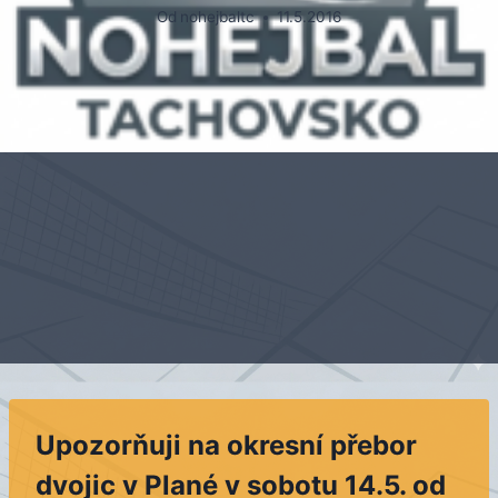
Od
nohejbaltc
11.5.2016
Upozorňuji na okresní přebor
dvojic v Plané v sobotu 14.5. od