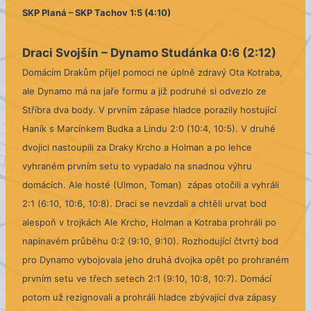
SKP Planá – SKP Tachov 1:5 (4:10)
Draci Svojšín –
Dynamo Studánka 0:6 (2:12)
Domácím Drakům přijel pomoci ne úplně zdravý Ota Kotraba,
ale Dynamo má na jaře formu a již podruhé si odvezlo ze
Stříbra dva body. V prvním zápase hladce porazily hostující
Haník s Marcínkem Budka a Lindu 2:0 (10:4, 10:5). V druhé
dvojici nastoupili za Draky Krcho a Holman a po lehce
vyhraném prvním setu to vypadalo na snadnou výhru
domácích. Ale hosté (Ulmon, Toman) zápas otočili a vyhráli
2:1 (6:10, 10:6, 10:8). Draci se nevzdali a chtěli urvat bod
alespoň v trojkách Ale Krcho, Holman a Kotraba prohráli po
napínavém průběhu 0:2 (9:10, 9:10). Rozhodující čtvrtý bod
pro Dynamo vybojovala jeho druhá dvojka opět po prohraném
prvním setu ve třech setech 2:1 (9:10, 10:8, 10:7). Domácí
potom už rezignovali a prohráli hladce zbývající dva zápasy