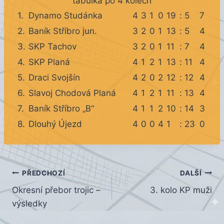
tabulka po 4 kolech
1.
Dynamo Studánka
4
3
1
0
19
:
5
7
2.
Baník Stříbro jun.
3
2
0
1
13
:
5
4
3.
SKP Tachov
3
2
0
1
11
:
7
4
4.
SKP Planá
4
1
2
1
13
:
11
4
5.
Draci Svojšín
4
2
0
2
12
:
12
4
6.
Slavoj Chodová Planá
4
1
2
1
11
:
13
4
7.
Baník Stříbro „B“
4
1
1
2
10
:
14
3
8.
Dlouhý Újezd
4
0
0
4
1
:
23
0
Navigace
PŘEDCHOZÍ
DALŠÍ
Okresní přebor trojic –
3. kolo KP muži
pro
výsledky
příspěvek