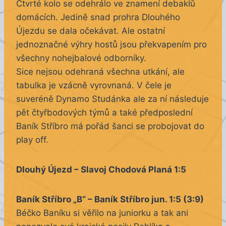
Čtvrté kolo se odehrálo ve znamení debaklů
domácích. Jedině snad prohra Dlouhého
Újezdu se dala očekávat. Ale ostatní
jednoznačné výhry hostů jsou překvapením pro
všechny nohejbalové odborníky.
Sice nejsou odehraná všechna utkání, ale
tabulka je vzácně vyrovnaná. V čele je
suveréně Dynamo Studánka ale za ní následuje
pět čtyřbodových týmů a také předposlední
Baník Stříbro má pořád šanci se probojovat do
play off.
Dlouhý Újezd –
Slavoj Chodová Planá 1:5
Baník Stříbro „B“ – Baník Stříbro jun. 1:5 (3:9)
Béčko Baníku si věřilo na juniorku a tak ani