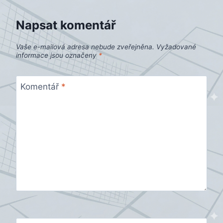
Napsat komentář
Vaše e-mailová adresa nebude zveřejněna.
Vyžadované
informace jsou označeny
*
Komentář
*