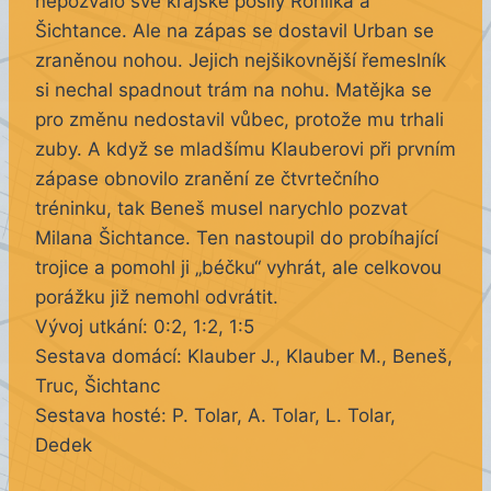
nepozvalo své krajské posily Rohlíka a
Šichtance. Ale na zápas se dostavil Urban se
zraněnou nohou. Jejich nejšikovnější
řemeslník
si nechal spadnout trám na nohu. Matějka se
pro změnu nedostavil vůbec, protože mu trhali
zuby. A když se mladšímu Klauberovi při prvním
zápase obnovilo zranění ze čtvrtečního
tréninku, tak Beneš musel narychlo pozvat
Milana Šichtance. Ten nastoupil do probíhající
trojice a pomohl ji „béčku“ vyhrát, ale celkovou
porážku již nemohl odvrátit.
Vývoj utkání: 0:2, 1:2, 1:5
Sestava domácí: Klauber J., Klauber M., Beneš,
Truc, Šichtanc
Sestava hosté: P. Tolar, A. Tolar, L. Tolar,
Dedek