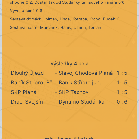
shodně 0:2. Dostali tak od Studánky tenisového kanára 0:6.
Vývoj utkání: 0:6
Sestava domácí: Holman, Linda, Kotraba, Krcho, Budek K.
Sestava hosté: Marcínek, Haník, Ulmon, Toman
výsledky 4.kola
Dlouhý Újezd
–
Slavoj Chodová Planá
1
:
5
Baník Stříbro „B“
–
Baník Stříbro jun.
1
:
5
SKP Planá
–
SKP Tachov
1
:
5
Draci Svojšín
–
Dynamo Studánka
0
:
6