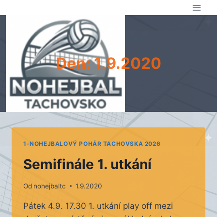
Přeskočit
na
obsah
Den: 1.9.2020
1-NOHEJBALOVÝ POHÁR TACHOVSKA 2026
Semifinále 1. utkání
Od
nohejbaltc
1.9.2020
Pátek 4.9. 17.30 1. utkání play off mezi