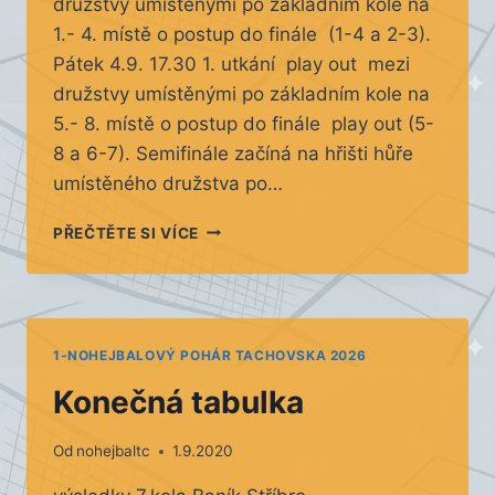
družstvy umístěnými po základním kole na
1.- 4. místě o postup do finále (1-4 a 2-3).
Pátek 4.9. 17.30 1. utkání play out mezi
družstvy umístěnými po základním kole na
5.- 8. místě o postup do finále play out (5-
8 a 6-7). Semifinále začíná na hřišti hůře
umístěného družstva po…
SEMIFINÁLE
PŘEČTĚTE SI VÍCE
1.
UTKÁNÍ
1-NOHEJBALOVÝ POHÁR TACHOVSKA 2026
Konečná tabulka
Od
nohejbaltc
1.9.2020