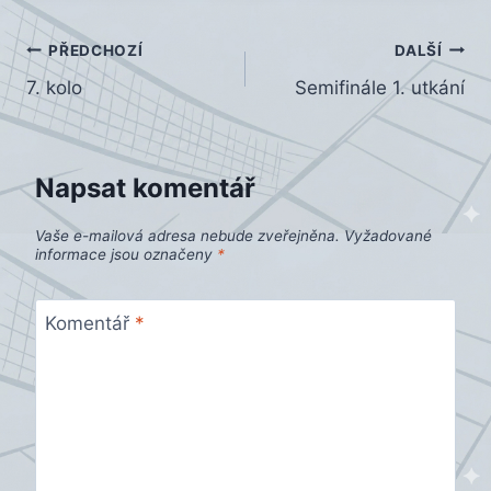
Navigace
PŘEDCHOZÍ
DALŠÍ
7. kolo
Semifinále 1. utkání
pro
příspěvek
Napsat komentář
Vaše e-mailová adresa nebude zveřejněna.
Vyžadované
informace jsou označeny
*
Komentář
*