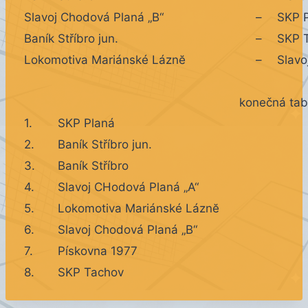
Slavoj Chodová Planá „B“
–
SKP 
Baník Stříbro jun.
–
SKP 
Lokomotiva Mariánské Láznĕ
–
Slavo
konečná tab
1.
SKP Planá
2.
Baník Stříbro jun.
3.
Baník Stříbro
4.
Slavoj CHodová Planá „A“
5.
Lokomotiva Mariánské Láznĕ
6.
Slavoj Chodová Planá „B“
7.
Pískovna 1977
8.
SKP Tachov