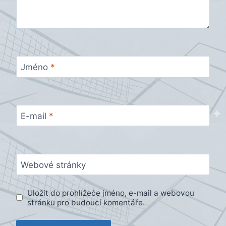
Jméno
*
E-mail
*
Webové stránky
Uložit do prohlížeče jméno, e-mail a webovou
stránku pro budoucí komentáře.