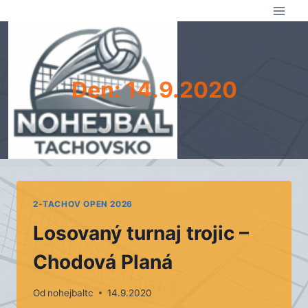
Přeskočit
na
obsah
Den: 14.9.2020
2-TACHOV OPEN 2026
Losovaný turnaj trojic –
Chodová Planá
Od
nohejbaltc
14.9.2020