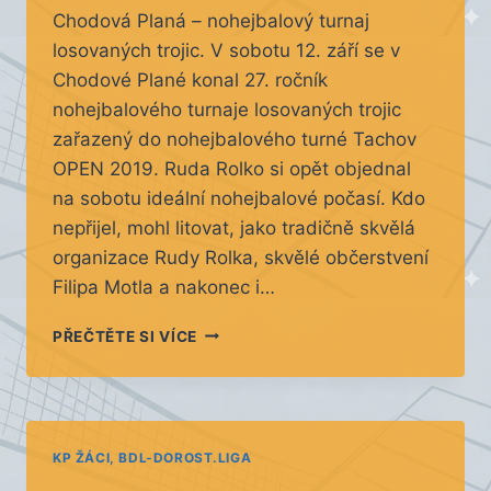
Chodová Planá – nohejbalový turnaj
losovaných trojic. V sobotu 12. září se v
Chodové Plané konal 27. ročník
nohejbalového turnaje losovaných trojic
zařazený do nohejbalového turné Tachov
OPEN 2019. Ruda Rolko si opět objednal
na sobotu ideální nohejbalové počasí. Kdo
nepřijel, mohl litovat, jako tradičně skvělá
organizace Rudy Rolka, skvělé občerstvení
Filipa Motla a nakonec i…
LOSOVANÝ
PŘEČTĚTE SI VÍCE
TURNAJ
TROJIC
–
CHODOVÁ
PLANÁ
KP ŽÁCI, BDL-DOROST.LIGA