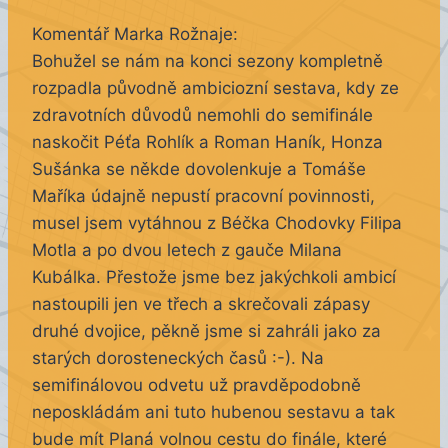
Komentář Marka Rožnaje:
Bohužel se nám na konci sezony kompletně
rozpadla původně ambiciozní sestava, kdy ze
zdravotních důvodů nemohli do semifinále
naskočit Péťa Rohlík a Roman Haník, Honza
Sušánka se někde dovolenkuje a Tomáše
Maříka údajně nepustí pracovní povinnosti,
musel jsem vytáhnou z Béčka Chodovky Filipa
Motla a po dvou letech z gauče Milana
Kubálka. Přestože jsme bez jakýchkoli ambicí
nastoupili jen ve třech a skrečovali zápasy
druhé dvojice, pěkně jsme si zahráli jako za
starých dorosteneckých časů :-). Na
semifinálovou odvetu už pravděpodobně
neposkládám ani tuto hubenou sestavu a tak
bude mít Planá volnou cestu do finále, které