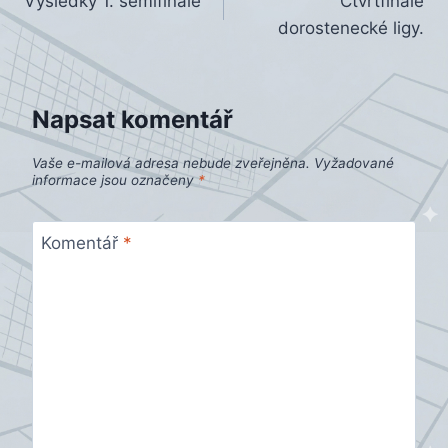
Výsledky 1. semifinále
Čtvrtfinále
pro
dorostenecké ligy.
příspěvek
Napsat komentář
Vaše e-mailová adresa nebude zveřejněna.
Vyžadované
informace jsou označeny
*
Komentář
*