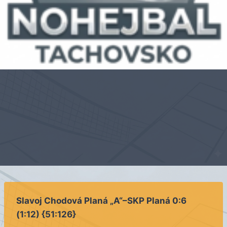
Slavoj Chodová Planá „A“–SKP Planá 0:6
(1:12) {51:126}