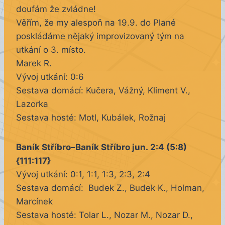
doufám že zvládne!
Věřím, že my alespoň na 19.9. do Plané
poskládáme nějaký improvizovaný tým na
utkání o 3. místo.
Marek R.
Vývoj utkání: 0:6
Sestava domácí: Kučera, Vážný, Kliment V.,
Lazorka
Sestava hosté: Motl, Kubálek, Rožnaj
Baník Stříbro–Baník Stříbro jun. 2:4 (5:8)
{111:117}
Vývoj utkání: 0:1, 1:1, 1:3, 2:3, 2:4
Sestava domácí: Budek Z., Budek K., Holman,
Marcínek
Sestava hosté: Tolar L., Nozar M., Nozar D.,