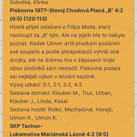
Sobotka, Klinka
Pískovna 1977–Slavoj Chodová Planá „B“ 4:2
(9:5) {120:113}
Hosté přijeli oslabeni o Filipa Motla, který
nastoupil za „A“ tým. Ale na jejich hře to nebylo
poznat. Radek Ulmon drtil prudkým podáním
své soupeře a podle předpokladů vyhrál obě
dvojky, ale na dobrou hru v zápasech trojic
obou útočníků sám nestačil. Pískovna podala
asi nejlepší výkon v letošní sezóně.
Vývoj utkání: 0:1, 3:1, 3:2, 4:2
Sestava domácí: Klauber M., Truc, Urban,
Klauber J., Linda, Kasal
Sestava hosté: Rolko, Machačová, Horejš,
Ulmon R., Ulmon K.
SKP Tachov–
Lokomotiva Mariánské Láznĕ 4:2 (9:5)