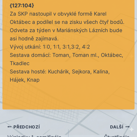
{127:104}
Za SKP nastoupil v obvyklé formě Karel
Oktábec a podílel se na zisku všech čtyř bodů.
Odveta za týden v Mariánských Lázních bude
asi hodně zajímavá.
Vývoj utkání: 1:0, 1:1, 3:1,3:2, 4:2
Sestava domácí: Toman, Toman ml., Oktábec,
Tkadlec
Sestava hosté: Kuchárik, Sejkora, Kalina,
Hájek, Knap
Navigace
PŘEDCHOZÍ
DALŠÍ