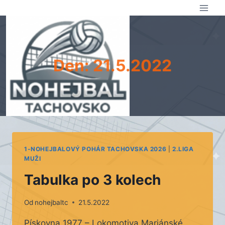
Přeskočit
na
obsah
Den: 21.5.2022
1-NOHEJBALOVÝ POHÁR TACHOVSKA 2026
|
2.LIGA
MUŽI
Tabulka po 3 kolech
Od
nohejbaltc
21.5.2022
Pískovna 1977 – Lokomotiva Mariánské