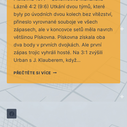
Lázně 4:2 (9:6) Utkání dvou týmů, které
byly po úvodních dvou kolech bez vítězství,
přineslo vyrovnané souboje ve všech
zápasech, ale v koncovce setů měla navrch
většinou Pískovna. Pískovna získala oba
dva body v prvních dvojkách. Ale první
zápas trojic vyhráli hosté. Na 3:1 zvýšili
Urban s J. Klauberem, když…
TABULKA PO 3 KOLECH
PŘEČTĚTE SI VÍCE