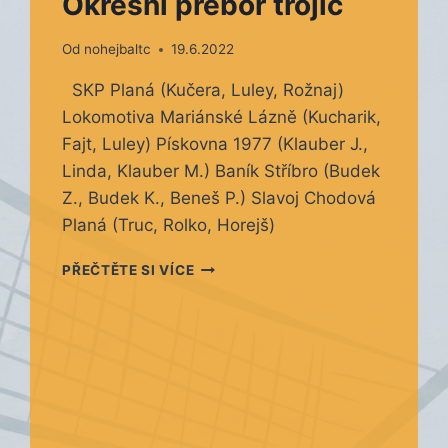
Okresní přebor trojic
Od
nohejbaltc
19.6.2022
SKP Planá (Kučera, Luley, Rožnaj)
Lokomotiva Mariánské Lázně (Kucharik,
Fajt, Luley) Pískovna 1977 (Klauber J.,
Linda, Klauber M.) Baník Stříbro (Budek
Z., Budek K., Beneš P.) Slavoj Chodová
Planá (Truc, Rolko, Horejš)
OKRESNÍ
PŘEČTĚTE SI VÍCE
PŘEBOR
TROJIC