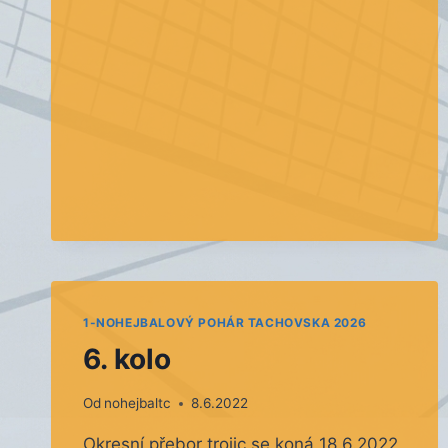
KOLO
1-NOHEJBALOVÝ POHÁR TACHOVSKA 2026
6. kolo
Od
nohejbaltc
8.6.2022
Okresní přebor trojic se koná 18.6.2022