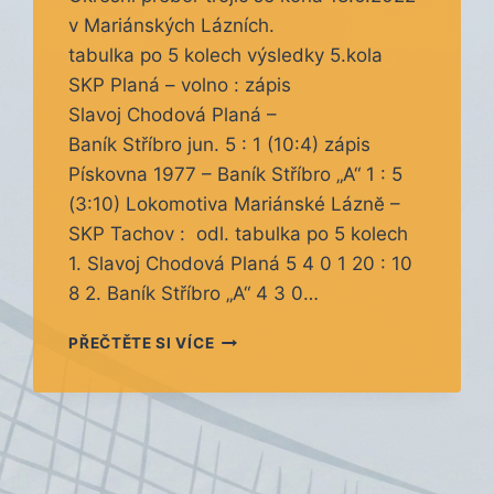
v Mariánských Lázních.
tabulka po 5 kolech výsledky 5.kola
SKP Planá – volno : zápis
Slavoj Chodová Planá –
Baník Stříbro jun. 5 : 1 (10:4) zápis
Pískovna 1977 – Baník Stříbro „A“ 1 : 5
(3:10) Lokomotiva Mariánské Láznĕ –
SKP Tachov : odl. tabulka po 5 kolech
1. Slavoj Chodová Planá 5 4 0 1 20 : 10
8 2. Baník Stříbro „A“ 4 3 0…
5.
PŘEČTĚTE SI VÍCE
KOLO