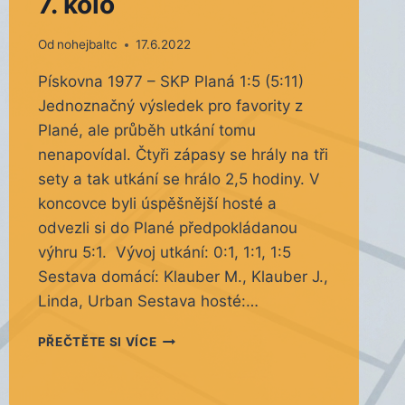
7. kolo
Od
nohejbaltc
17.6.2022
Pískovna 1977 – SKP Planá 1:5 (5:11)
Jednoznačný výsledek pro favority z
Plané, ale průběh utkání tomu
nenapovídal. Čtyři zápasy se hrály na tři
sety a tak utkání se hrálo 2,5 hodiny. V
koncovce byli úspěšnější hosté a
odvezli si do Plané předpokládanou
výhru 5:1. Vývoj utkání: 0:1, 1:1, 1:5
Sestava domácí: Klauber M., Klauber J.,
Linda, Urban Sestava hosté:…
7.
PŘEČTĚTE SI VÍCE
KOLO