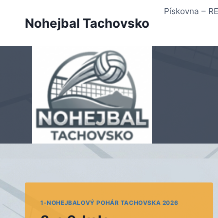
Přeskočit
Pískovna – 
na
Nohejbal Tachovsko
obsah
1-NOHEJBALOVÝ POHÁR TACHOVSKA 2026