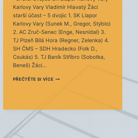
Karlovy Vary Vladimír Hlavatý Žáci
starší účast – 5 dvojic 1. SK Liapor
Karlovy Vary (Sunek M., Gregor, Stýblo)
2. AC Zruč-Senec (Enge, Nesnídal) 3.
TJ Plzeň Bílá Hora (Regner, Zelenka) 4.
SH ČMS – SDH Hradecko (Folk D.,
Csukás) 5. TJ Baník Stříbro (Sobotka,
Beneš) Žáci…
KP
PŘEČTĚTE SI VÍCE
ŽÁCI
5.
KOLO