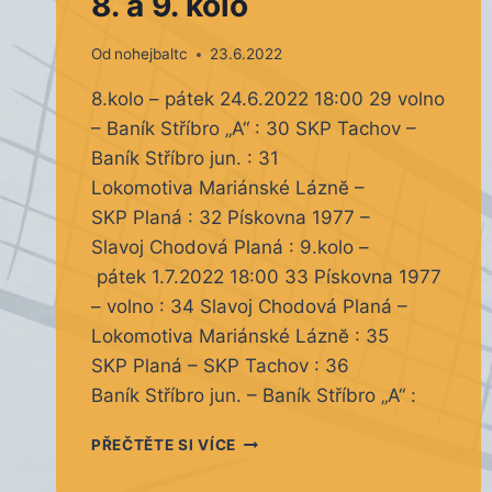
8. a 9. kolo
Od
nohejbaltc
23.6.2022
8.kolo – pátek 24.6.2022 18:00 29 volno
– Baník Stříbro „A“ : 30 SKP Tachov –
Baník Stříbro jun. : 31
Lokomotiva Mariánské Láznĕ –
SKP Planá : 32 Pískovna 1977 –
Slavoj Chodová Planá : 9.kolo –
pátek 1.7.2022 18:00 33 Pískovna 1977
– volno : 34 Slavoj Chodová Planá –
Lokomotiva Mariánské Láznĕ : 35
SKP Planá – SKP Tachov : 36
Baník Stříbro jun. – Baník Stříbro „A“ :
8.
PŘEČTĚTE SI VÍCE
A
9.