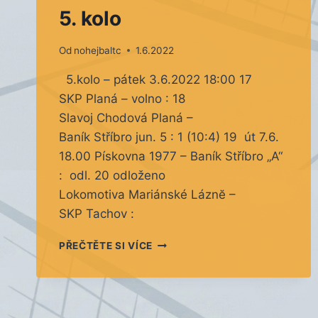
5. kolo
Od
nohejbaltc
1.6.2022
5.kolo – pátek 3.6.2022 18:00 17
SKP Planá – volno : 18
Slavoj Chodová Planá –
Baník Stříbro jun. 5 : 1 (10:4) 19 út 7.6.
18.00 Pískovna 1977 – Baník Stříbro „A“
: odl. 20 odloženo
Lokomotiva Mariánské Láznĕ –
SKP Tachov :
5.
PŘEČTĚTE SI VÍCE
KOLO