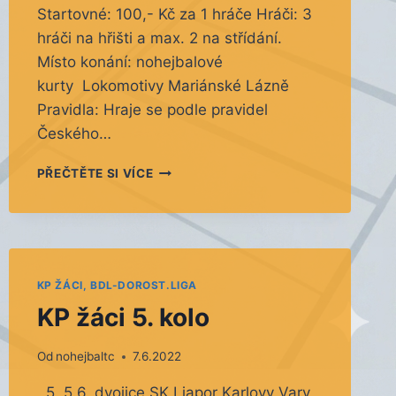
Startovné: 100,- Kč za 1 hráče Hráči: 3
hráči na hřišti a max. 2 na střídání.
Místo konání: nohejbalové
kurty Lokomotivy Mariánské Lázně
Pravidla: Hraje se podle pravidel
Českého…
OKRESNÍ
PŘEČTĚTE SI VÍCE
PŘEBORY
TROJIC
2022
KP ŽÁCI, BDL-DOROST.LIGA
KP žáci 5. kolo
Od
nohejbaltc
7.6.2022
5. 5.6. dvojice SK Liapor Karlovy Vary