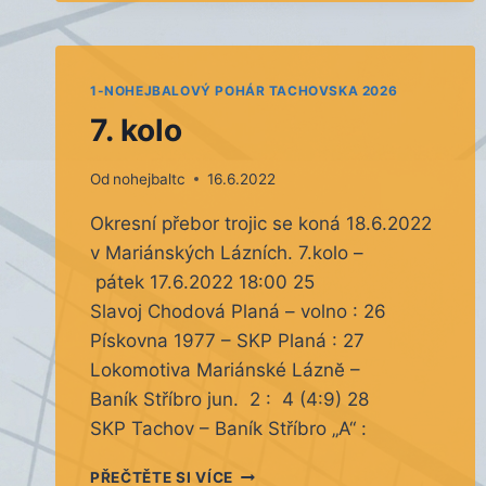
KOLO
1-NOHEJBALOVÝ POHÁR TACHOVSKA 2026
7. kolo
Od
nohejbaltc
16.6.2022
Okresní přebor trojic se koná 18.6.2022
v Mariánských Lázních. 7.kolo –
pátek 17.6.2022 18:00 25
Slavoj Chodová Planá – volno : 26
Pískovna 1977 – SKP Planá : 27
Lokomotiva Mariánské Láznĕ –
Baník Stříbro jun. 2 : 4 (4:9) 28
SKP Tachov – Baník Stříbro „A“ :
7.
PŘEČTĚTE SI VÍCE