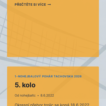
6.
PŘEČTĚTE SI VÍCE
KOLO
1-NOHEJBALOVÝ POHÁR TACHOVSKA 2026
5. kolo
Od
nohejbaltc
8.6.2022
Okresní přebor trojic se koná 18.6.2022