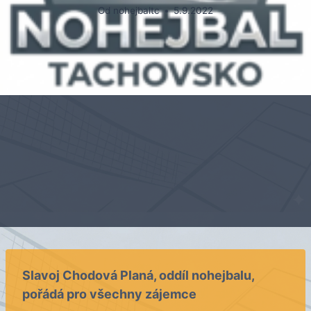
Od
nohejbaltc
5.9.2022
Slavoj Chodová Planá, oddíl nohejbalu,
pořádá pro všechny zájemce