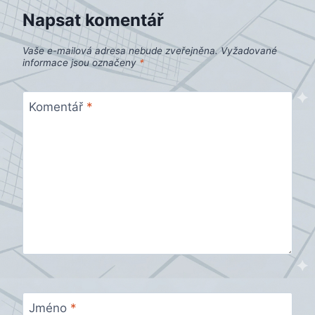
Napsat komentář
Vaše e-mailová adresa nebude zveřejněna.
Vyžadované
informace jsou označeny
*
Komentář
*
Jméno
*