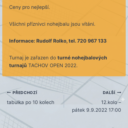
Ceny pro nejlepší.
Všichni příznivci nohejbalu jsou vítáni.
Informace: Rudolf Rolko, tel. 720 967 133
Turnaj je zařazen do
turné nohejbalových
turnajů
TACHOV OPEN 2022.
Navigace
PŘEDCHOZÍ
DALŠÍ
tabulka po 10 kolech
12.kolo –
pro
pátek 9.9.2022 17:00
příspěvek