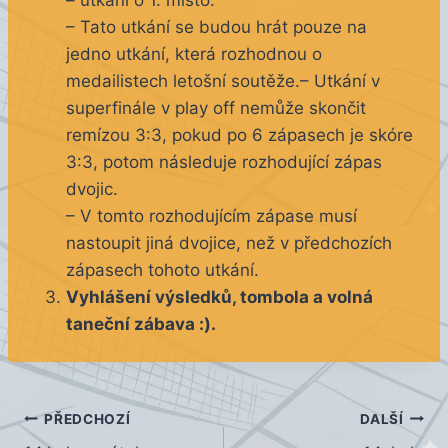
– utkání o 1. místo:
– Tato utkání se budou hrát pouze na
jedno utkání, která rozhodnou o
medailistech letošní soutěže.– Utkání v
superfinále v play off nemůže skončit
remízou 3:3, pokud po 6 zápasech je skóre
3:3, potom následuje rozhodující zápas
dvojic.
– V tomto rozhodujícím zápase musí
nastoupit jiná dvojice, než v předchozích
zápasech tohoto utkání.
Vyhlášení výsledků, tombola a volná
taneční zábava :).
Navigace
PŘEDCHOZÍ
DALŠÍ