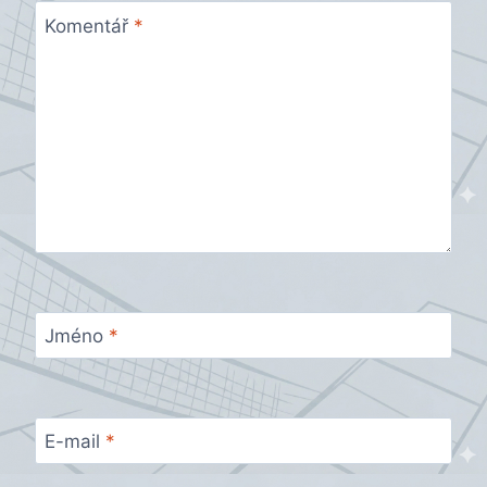
Komentář
*
Jméno
*
E-mail
*