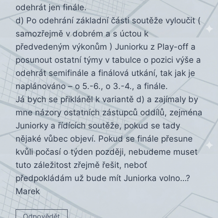
odehrát jen finále.
d) Po odehrání základní části soutěže vyloučit (
samozřejmě v dobrém a s úctou k
předvedeným výkonům ) Juniorku z Play-off a
posunout ostatní týmy v tabulce o pozici výše a
odehrát semifinále a finálová utkání, tak jak je
naplánováno – o 5.-6., o 3.-4., a finále.
Já bych se přikláněl k variantě d) a zajímaly by
mne názory ostatních zástupců oddílů, zejména
Juniorky a řídících soutěže, pokud se tady
nějaké vůbec objeví. Pokud se finále přesune
kvůli počasí o týden později, nebudeme muset
tuto záležitost zřejmě řešit, neboť
předpokládám už bude mít Juniorka volno…?
Marek
Odpovědět