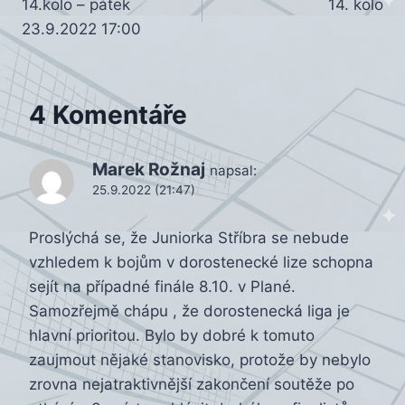
14.kolo – pátek
14. kolo
pro
23.9.2022 17:00
příspěvek
4 Komentáře
Marek Rožnaj
napsal:
25.9.2022 (21:47)
Proslýchá se, že Juniorka Stříbra se nebude
vzhledem k bojům v dorostenecké lize schopna
sejít na případné finále 8.10. v Plané.
Samozřejmě chápu , že dorostenecká liga je
hlavní prioritou. Bylo by dobré k tomuto
zaujmout nějaké stanovisko, protože by nebylo
zrovna nejatraktivnější zakončení soutěže po