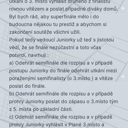
utkání o 3. místo vyhlásit druhého z finalistů
rovnou vítězem a poslat případné diváky domů.
Byl bych rád, aby superfinále mělo i do
budoucna nějakou tu prestiž a abychom si
zakončení soutěže všichni užili.
Pokud tedy vedoucí Juniorky už teď s jistotou
vědí, že se finále nezúčastní a toto včas
potvrdí, navrhuji :
a) Odehrát semifinále dle rozpisu a v případě
postupu Juniorky do finále odehrát utkání mezi
poraženými semifinalisty (o 3.místo ) a vítěze
poslat do finále.
b) Odehrát semifinále dle rozpisu a v případě
prohry Juniorky poslat do zápasu o 3.místo tým
z 5. místa po základní části.
c) Odehrát semifinále dle rozpisu a v případě
prohry Juniorky vyhlásit v Plané 3.místo a