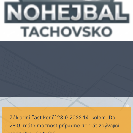
Základní část končí 23.9.2022 14. kolem. Do
28.9. máte možnost případně dohrát zbývající