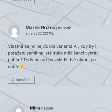
Marek Rožnaj
napsal:
25.9.2022 (22:02)
Vlastně se mi nejvíc líbí varianta A , kdy by i
poražení semifinalisté stále měli šanci vyhrát
pohár ! Tedy pokud by zvládli dvě utkání po
sobě
Odpovědět
Mira
napsal: